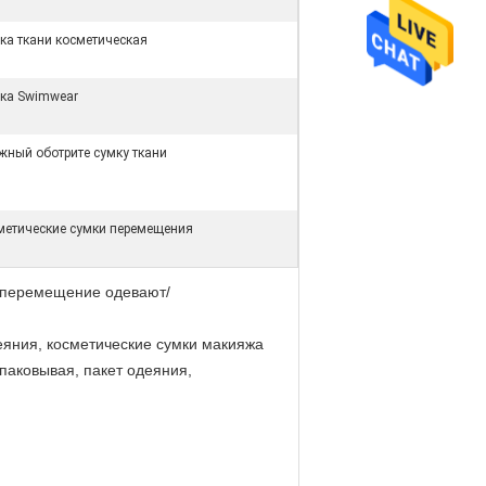
ка ткани косметическая
ка Swimwear
жный оботрите сумку ткани
метические сумки перемещения
/перемещение одевают/
яния, косметические сумки макияжа
паковывая, пакет одеяния,