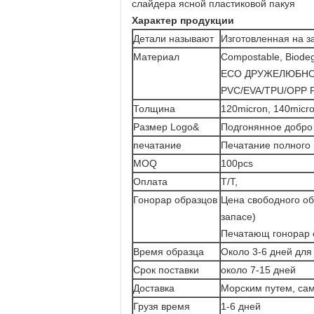
слайдера ясной пластиковой пакуя
Характер продукции
Детали называют
Изготовленная на з
Материал
Compostable, Biode
ECO ДРУЖЕЛЮБНО
PVC/EVA/TPU/OPP PE
Толщина
120micron, 140micr
Размер Logo&
Подгонянное добро
печатание
Печатание полного 
MOQ
100pcs
Оплата
T/T,
Гонорар образцов
Цена свободного об
запасе)
Печатающ гонорар 
Время образца
Около 3-6 дней для
Срок поставки
около 7-15 дней
Доставка
Морским путем, са
Грузя время
1-6 дней