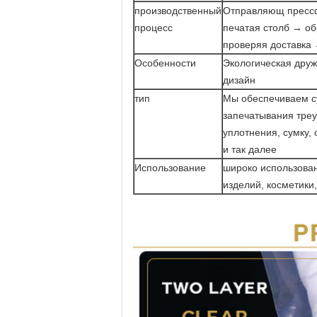
производственный
Отправляющ пресс
процесс
печатая столб → об
проверяя доставка
Особенности
Экологическая друж
дизайн
тип
Мы обеспечиваем су
запечатывания треу
уплотнения, сумку,
и так далее
Использование
широко использован
изделий, косметики,