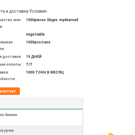
та и доставка Условия:
чество мин
1000pieces Skype: mydearneil
а:
negotiable
овывая
1000pcs/case
ли:
я доставки:
15 ДНЕЙ
вия оплаты:
T/T
авка
1000 ТОНН В МЕСЯЦ
обности:
контакт
ка бикини
ка ручки