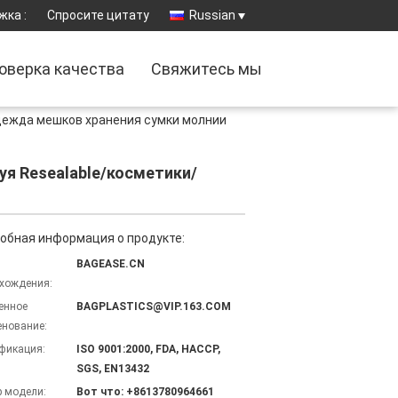
жка :
Спросите цитату
Russian
оверка качества
Свяжитесь мы
ежда мешков хранения сумки молнии
я Resealable/косметики/
обная информация о продукте:
BAGEASE.CN
хождения:
енное
BAGPLASTICS@VIP.163.COM
нование:
фикация:
ISO 9001:2000, FDA, HACCP,
SGS, EN13432
 модели:
Вот что: +8613780964661