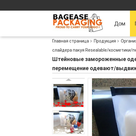
Дом
Главная страница
Продукция
Органи
слайдера пакуя Resealable/косметики
Штейновые замороженные одеж
перемещение одевают/выдвиж