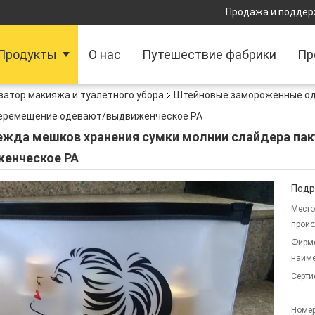
Продажа и поддер
Продукты
О нас
Путешествие фабрики
Пр
затор макияжа и туалетного убора
Штейновые замороженные од
/перемещение одевают/выдвиженческое PA
да мешков хранения сумки молнии слайдера паку
енческое PA
Подр
Место
проис
Фирм
наиме
Серти
Номер