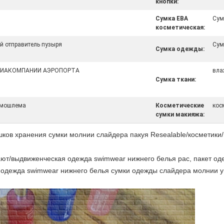
кнопки:
Сумка ЕВА
Сум
косметическая:
й отправитель пузыря
Сум
Сумка одежды:
ВИАКОМПАНИИ АЭРОПОРТА
вла
Сумка ткани:
рмошлема
Косметические
кос
сумки макияжа:
ов хранения сумки молнии слайдера пакуя Resealable/косметики
т/выдвиженческая одежда swimwear нижнего белья pac, пакет оде
 одежда swimwear нижнего белья сумки одежды слайдера молнии у