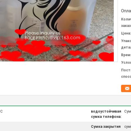
Опла
Коли
заказ
Цена:
Упак
дета
Врем
Усло
Пост
спос
VC
водоустойчивая
Сум
сумка телефона:
Сумка закрытия
сум