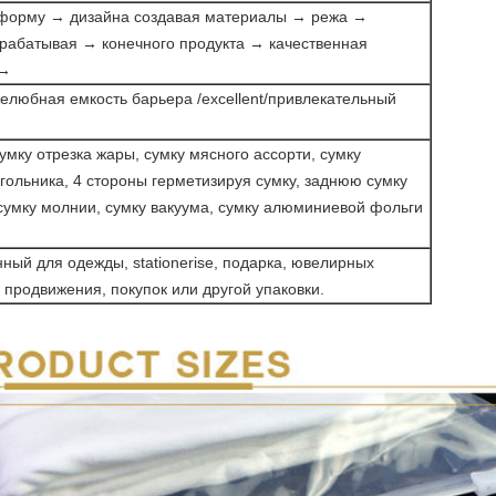
форму → дизайна создавая материалы → режа →
рабатывая → конечного продукта → качественная
 →
елюбная емкость барьера /excellent/привлекательный
мку отрезка жары, сумку мясного ассорти, сумку
гольника, 4 стороны герметизируя сумку, заднюю сумку
 сумку молнии, сумку вакуума, сумку алюминиевой фольги
ный для одежды, stationerise, подарка, ювелирных
 продвижения, покупок или другой упаковки.