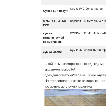
Сумка PVC более крутая
Сумка ЕВА пакуя:
СУМКА ПЛАТЬЯ
Серебряный металлически
PVC:
сумка
СУМКА ПЕРЕМЕЩЕНИЯ А
гигиенической
косметикаи:
Сумка лицевого щитка ге
сумка маски:
Штейновые замороженные одежда мешк
выдвиженческое PA
одежда/косметики/перемещение одеваю
Изготовленная на заказ замороженная
косметические сумки макияжа