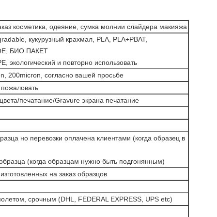
аказ косметика, одеяние, сумка молнии слайдера макияжа
gradable, кукурузный крахмал, PLA, PLA+PBAT,
Е, БИО ПАКЕТ
, экологический и повторно использовать
on, 200micron, согласно вашей просьбе
 пожаловать
цвета/печатание/Gravure экрана печатание
разца но перевозки оплачена клиентами (когда образец в
образца (когда образцам нужно быть подгонянным)
 изготовленных на заказ образцов
молетом, срочным (DHL, FEDERAL EXPRESS, UPS etc)