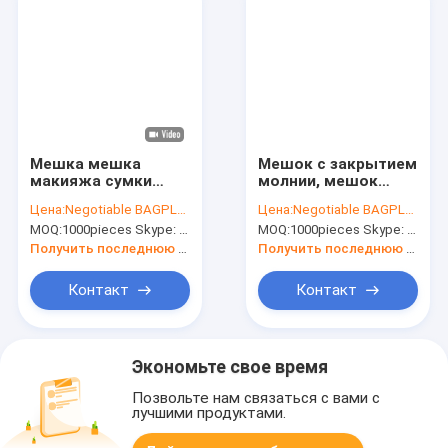
сумки макияжа
Мешка мешка
Мешок с закрытием
макияжа сумки
молнии, мешок
перемещения
сумки организатора
Цена:
Negotiable BAGPLASTICS@YAHOO.COM
Цена:
Negotiable BAGPLASTICS@YAHOO.COM
щелчковой
макияжа сумки
MOQ:
1000pieces Skype: mydearneil
MOQ:
1000pieces Skype: mydearneil
крепежной детали
макияжа
PVC сумка
гигиенической
Получить последнюю цену
Получить последнюю цену
косметического
косметикаи
косметического
перемещения
Контакт
Контакт
косметическая для
застегнутый на
мешка Bagease
молнию винилом
гигиенической
для организовать
косметикаи
Bathroom
Экономьте свое время
девушек женщин
Позвольте нам связаться с вами с
лучшими продуктами.