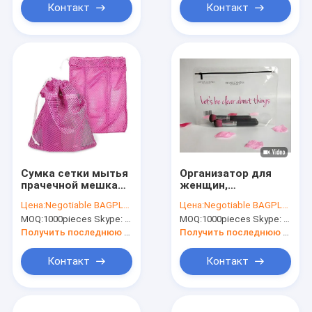
сумка для продажи
выдвиженческим,
Контакт
Контакт
Bagplastics Bageas
отдыхом,
перемещения
гигиенической
косметикаой
Сумка сетки мытья
Организатор для
прачечной мешка
женщин,
для белья сетки
голографическое
Цена:
Negotiable BAGPLASTICS@YAHOO.COM
Цена:
Negotiable BAGPLASTICS@YAHOO.COM
молнии защиты,
перемещение
MOQ:
1000pieces Skype: mydearneil
MOQ:
1000pieces Skype: mydearneil
сумки спортзала,
макияжа сумки
мешок для белья,
гигиенической
Получить последнюю цену
Получить последнюю цену
плавая сумка, сумки
косметикаи сумки
перемещения,
перемещения
Контакт
Контакт
сумки Pac сетки
прозрачного
слайдера
перемещения
косметический