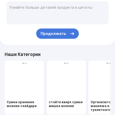
AutoBag, чехол, маскируя фильм
IBC, вкладыш, обертка, лист, трубопровод
Сумка Drawstring подарка сумки Kraft
Продолжать
Био Dinnerware Eco Tableware
Контейнеры для еды Подарочные коробки
Наши Категории
Дорожная сумка-холодильник для багажа
Несущая ручки покупателя Tote PVC
Сад поставляет на открытом воздухе детали
Мусорный контейнер FIBC Брезент для мочевого пузыря
Сумки хранения
стойте вверх сумки
Организатор
Ленточная метка Стикке
молнии слайдера
мешка молнии
макияжа и
туалетного у