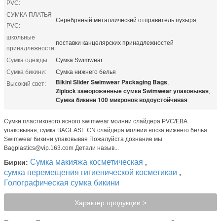
PVC:
СУМКА ПЛАТЬЯ
Серебряный металлический отправитель пузыря
PVC:
школьные
поставки канцелярских принадлежностей
принадлежности:
Сумка одежды:
Сумка Swimwear
Сумка бикини:
Сумка нижнего белья
Bikini Slider Swimwear Packaging Bags
,
Высокий свет:
Ziplock замороженные сумки Swimwear упаковывая
,
Сумка бикини 100 микронов водоустойчивая
Сумки пластикового ясного swimwear молнии слайдера PVC/ЕВА
упаковывая, сумка BAGEASE.CN слайдера молнии носка нижнего белья
Swimwear бикини упаковывая Пожалуйста дознание мы
Bagplastics@vip.163.com Детали назыв...
Сумка макияжа косметическая
Бирки:
,
сумка перемещения гигиенической косметикаи
,
Голографическая сумка бикини
Характер продукции >