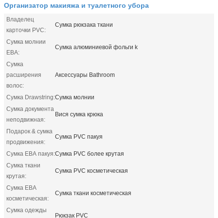
Организатор макияжа и туалетного убора
Владелец
Сумка рюкзака ткани
карточки PVC:
Сумка молнии
Сумка алюминиевой фольги k
ЕВА:
Сумка
расширения
Аксессуары Bathroom
волос:
Сумка Drawstring:
Сумка молнии
Сумка документа
Вися сумка крюка
неподвижная:
Подарок & сумка
Сумка PVC пакуя
продвижения:
Сумка ЕВА пакуя:
Сумка PVC более крутая
Сумка ткани
Сумка PVC косметическая
крутая:
Сумка ЕВА
Сумка ткани косметическая
косметическая:
Сумка одежды
Рюкзак PVC