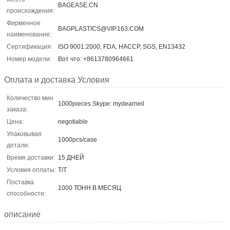
BAGEASE.CN
происхождения:
Фирменное
BAGPLASTICS@VIP.163.COM
наименование:
Сертификация:
ISO 9001:2000, FDA, HACCP, SGS, EN13432
Номер модели:
Вот что: +8613780964661
Оплата и доставка Условия
Количество мин
1000pieces Skype: mydearneil
заказа:
Цена:
negotiable
Упаковывая
1000pcs/case
детали:
Время доставки:
15 ДНЕЙ
Условия оплаты:
T/T
Поставка
1000 ТОНН В МЕСЯЦ
способности:
описание