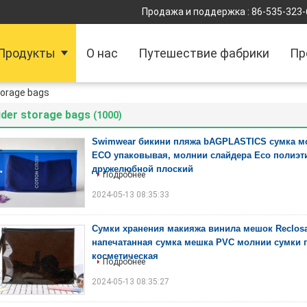
Продажа и поддержка :
86-535-323
Продукты
О нас
Путешествие фабрики
Пр
storage bags
ider storage bags
(1000)
Swimwear бикини пляжа bAGPLASTICS сумка м
ECO упаковывая, молнии слайдера Eco полиэти
дружелюбной плоский
Подробнее
2024-05-13 08:35:33
Сумки хранения макияжа винила мешок Reclosa
напечатанная сумка мешка PVC молнии сумки
косметическая
Подробнее
2024-05-13 08:35:27