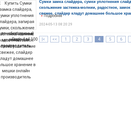
Сумки замка слайдера, сумки уплотнения слайд
скольжение застежка-молнии, радостное, замок
свежее, слайдер кладут домашнее большое хра
Подробнее
2024-05-13 08:20:29
Page 4 of 100
|<
<<
1
2
3
4
5
6