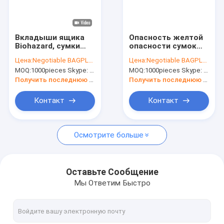
Путешествие фабрики
Проверка качества
Вкладыши ящика
Опасность желтой
Biohazard, сумки
опасности сумок
Свяжитесь мы
отхода Biohazard,
биологическая,
Цена:
Negotiable BAGPLASTICS@YAHOO.COM
Цена:
Negotiable BAGPLASTICS@YAHOO.COM
отброс Biohazard,
биологическая
MOQ:
1000pieces Skype: mydearneil
MOQ:
1000pieces Skype: mydearneil
уничтожение
сумка Clipseal
Спросите цитату
отбросов,
опасности, сумки
Получить последнюю цену
Получить последнюю цену
медицинские
Biohazard
клиники, доктора
клинические
Контакт
Контакт
Офис Уход
ненужные,
медицинский и
Сумки хранения молнии слайдера
Biohazardo
Осмотрите больше
стойте вверх сумки мешка молнии
Организатор макияжа и туалетного убора
Оставьте Сообщение
Мы Ответим Быстро
Конверт отправителя STEB сумки пузыря
Устранимое сумки забора медицинское