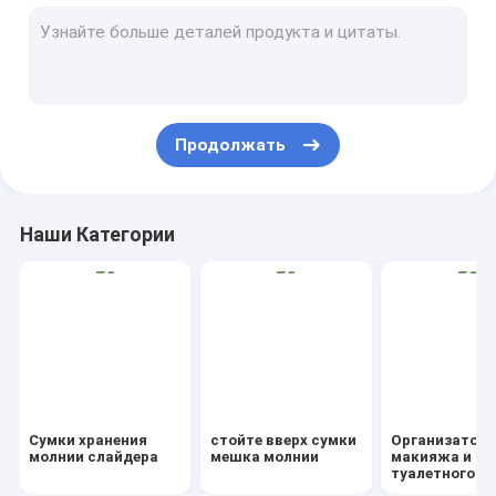
AutoBag, чехол, маскируя фильм
IBC, вкладыш, обертка, лист, трубопровод
Сумка Drawstring подарка сумки Kraft
Продолжать
Био Dinnerware Eco Tableware
Контейнеры для еды Подарочные коробки
Наши Категории
Дорожная сумка-холодильник для багажа
Несущая ручки покупателя Tote PVC
Сад поставляет на открытом воздухе детали
Мусорный контейнер FIBC Брезент для мочевого пузыря
Сумки хранения
стойте вверх сумки
Организатор
Ленточная метка Стикке
молнии слайдера
мешка молнии
макияжа и
туалетного у