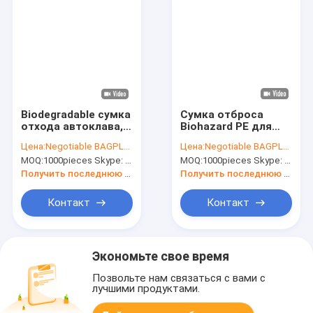
Biodegradable сумка
Сумка отброса
отхода автоклава,
Biohazard PE для
желтая сумка,
отхода больницы,
Цена:
Negotiable BAGPLASTICS@YAHOO.COM
Цена:
Negotiable BAGPLASTICS@YAHOO.COM
красная сумка,
заразных ненужных
MOQ:
1000pieces Skype: mydearneil
MOQ:
1000pieces Skype: mydearneil
сумки образца,
сумок,
Autoclavable сумки,
медицинской
Получить последнюю цену
Получить последнюю цену
мешки,
жидкой сумки,
цитотоксические
здравоохранения,
Контакт
Контакт
ненужные сумки
здравоохранения,
больницы
Экономьте свое время
Позвольте нам связаться с вами с
лучшими продуктами.