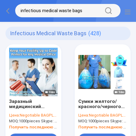
Infectious Medical Waste Bags
(428)
Заразный
Сумки желтого/
медицинский
красного/черного
ненужный отход
Biohazard
Цена:
Negotiable BAGPLASTICS@YAHOO.COM
Цена:
Negotiable BAGPLASTICS@YAHOO.COM
Biohazard сумок
медицинской
MOQ:
1000pieces Skype: mydearneil
MOQ:
1000pieces Skype: mydearneil
кладет -
ненужной сумки
устранимую
для медицинского
Получить последнюю цену
Получить последнюю цену
заразную сумку в
использования,