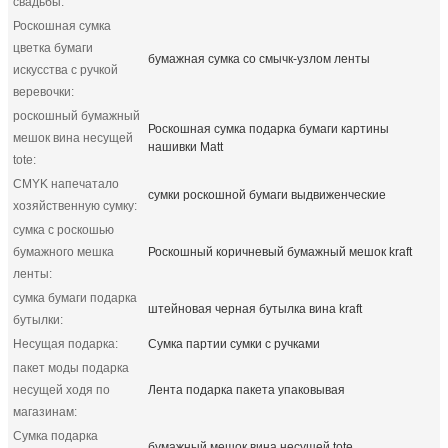
свадьбы:
Роскошная сумка
цветка бумаги
бумажная сумка со смычк-узлом ленты
искусства с ручкой
веревочки:
роскошный бумажный
Роскошная сумка подарка бумаги картины
мешок вина несущей
нашивки Matt
tote:
CMYK напечатало
сумки роскошной бумаги выдвиженческие
хозяйственную сумку:
сумка с роскошью
бумажного мешка
Роскошный коричневый бумажный мешок kraft
ленты:
сумка бумаги подарка
штейновая черная бутылка вина kraft
бутылки:
Несущая подарка:
Сумка партии сумки с ручками
пакет моды подарка
несущей ходя по
Лента подарка пакета упаковывая
магазинам:
Сумка подарка
бумажный мешок вина несущей tote