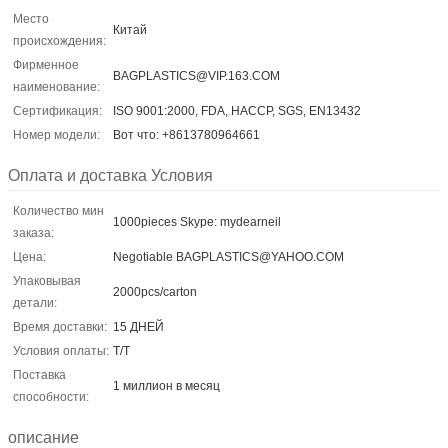
Место
Китай
происхождения:
Фирменное
BAGPLASTICS@VIP.163.COM
наименование:
Сертификация:
ISO 9001:2000, FDA, HACCP, SGS, EN13432
Номер модели:
Вот что: +8613780964661
Оплата и доставка Условия
Количество мин
1000pieces Skype: mydearneil
заказа:
Цена:
Negotiable BAGPLASTICS@YAHOO.COM
Упаковывая
2000pcs/carton
детали:
Время доставки:
15 ДНЕЙ
Условия оплаты:
T/T
Поставка
1 миллион в месяц
способности:
описание