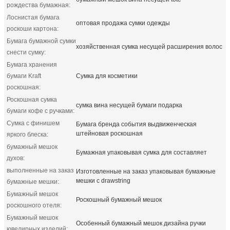
рождества бумажная:
Лоснистая бумага
оптовая продажа сумки одежды
роскоши картона:
Бумага бумажной сумки
хозяйственная сумка несущей расширения волос
снести сумку:
Бумага хранения
бумаги Kraft
Сумка для косметики
роскошная:
Роскошная сумка
сумка вина несущей бумаги подарка
бумаги кофе с ручками:
Сумка с финишем
Бумага бренда события выдвиженческая
штейновая роскошная
яркого блеска:
бумажный мешок
Бумажная упаковывая сумка для составляет
духов:
выполненные на заказ
Изготовленные на заказ упаковывая бумажные
мешки с drawstring
бумажные мешки:
Бумажный мешок
Роскошный бумажный мешок
роскошного отеля:
Бумажный мешок
Особенный бумажный мешок дизайна ручки
ювелирных изделий: