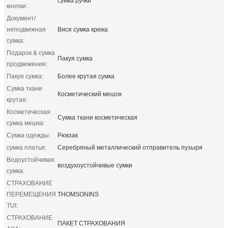
сумка ручки
кнопки:
Документ/
неподвижная
Вися сумка крюка
сумка:
Подарок & сумка
Пакуя сумка
продвижения:
Пакуя сумка:
Более крутая сумка
Сумка ткани
Косметический мешок
крутая:
Косметическая
Сумка ткани косметическая
сумка мешка:
Сумка одежды:
Рюкзак
сумка платья:
Серебряный металлический отправитель пузыря
Водоустойчивая
воздухоустойчивые сумки
сумка:
СТРАХОВАНИЕ
ПЕРЕМЕЩЕНИЯ
THOMSONINS
TUI:
СТРАХОВАНИЕ
ПАКЕТ СТРАХОВАНИЯ