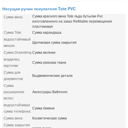
Несущая ручки покупателя Tote PVC
Сумка красного вина Tote льда бутылки Pvc
Сумка вина:
изготовленного на заказ Refillable перемещения
пластиковая
Сумка Tote:
Сумка карандаша
водоустойчивый
Щелчковая сумка закрытия
мешок:
Сумка Drawstring:
Сумка молнии
владелец
Сумка рюкзака ткани
карточки:
Сумка для
Выдвиженческие детали
документов:
Сумка
расширения
Аксессуары Bathroom
волос:
водоустойчивая
Сумка бикини
сумка телефона:
Сумка вина:
Косметическая сумка
Сумка закрытия