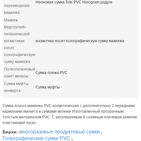
Неоновая сумка Tote PVC Hologram радуги
перемещения
макияжа:
Макияж
Bagcosmetic
гигиенической
косметикаи
косметика носит голографическую сумку макияжа
носит
голографическую
сумку макияжа:
Полиэтиленовый
Сумка пляжа PVC
пакет винила:
Сумка муфты
Сумка муфты
конверта:
Сумка ясного макияжа PVC косметическая с дополнительно 2 передними
карманами магнита и сумками молнии Изготовленный прозрачным
толстым материалом PVC. С регулируемым & съемным плечевым ремнем,
пластиковая пуско...
многоразовые продуктовые сумки
Бирки:
,
Голографические сумки PVC
,