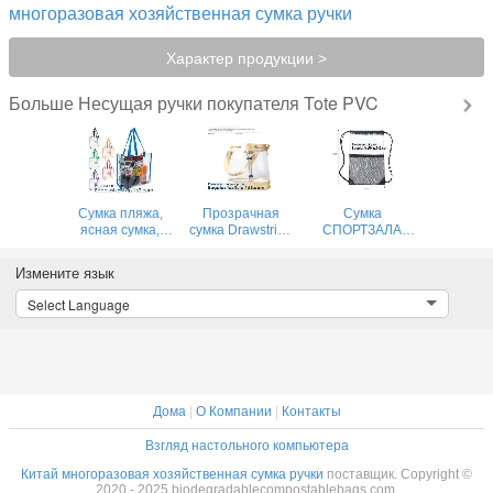
многоразовая хозяйственная сумка ручки
Характер продукции >
Несущая ручки покупателя Tote PVC
Больше
Сумка пляжа,
Прозрачная
Сумка
ясная сумка,
сумка Drawstring
СПОРТЗАЛА
голографическая
с красочной
Drawstring PVC
сумка,
веревочкой,
продвижения
Измените язык
выдвиженческая
ясная сумка PVC
дизайна OEM,
сумка, сумка
drawstring PVC
ясная сумка
Select Language
Drawstring, сумка
со строкой
Drawstring PVC с
охладителя,
золота, Pvc
PVC строки
сумка пеленки,
обнажает печать
золота
пакет Fanny,
подарка Pac
выдвиженческим
сумка вечера,
отражательным
Messeng
пластиковым
Дома
|
О Компании
|
Контакты
Взгляд настольного компьютера
Китай многоразовая хозяйственная сумка ручки
поставщик. Copyright ©
2020 - 2025 biodegradablecompostablebags.com.