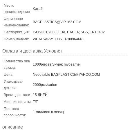
Место
Китай
происхождения:
Фирменное
BAGPLASTICS@VIP.163.COM
наименование:
Сертификация:
ISO 9001:2000, FDA, HACCP, SGS, EN13432
Номер модели:
WHATSAPP: 008613780964661
Оплата и доставка Условия
Количество мин
1000pieces Skype: mydearneil
заказа:
Цена:
Negotiable BAGPLASTICS@YAHOO.COM
Упаковывая
2000pcs/carton
детали:
Время доставки:
15 ДНЕЙ
Условия оплаты:
T/T
Поставка
1 миллион в месяц
способности:
описание