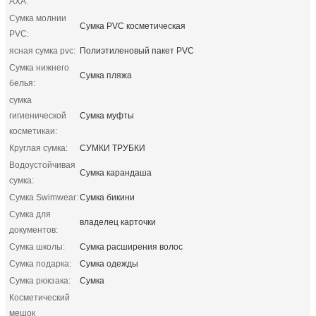
AXA:
Сумка молнии
Сумка PVC косметическая
PVC:
ясная сумка pvc:
Полиэтиленовый пакет PVC
Сумка нижнего
Сумка пляжа
белья:
сумка
гигиенической
Сумка муфты
косметикаи:
Круглая сумка:
СУМКИ ТРУБКИ
Водоустойчивая
Сумка карандаша
сумка:
Сумка Swimwear:
Сумка бикини
Сумка для
владелец карточки
документов:
Сумка школы:
Сумка расширения волос
Сумка подарка:
Сумка одежды
Сумка рюкзака:
Сумка
Косметический
мешок