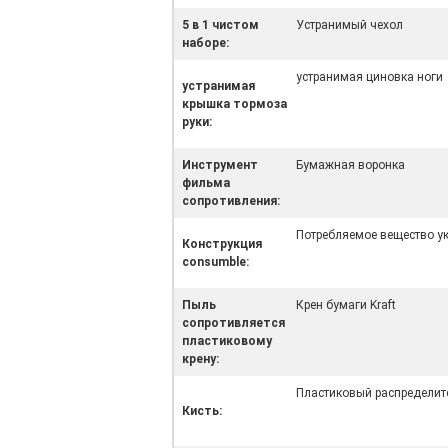
5 в 1 чистом
Устранимый чехол
наборе:
устранимая циновка ноги
устранимая
крышка тормоза
руки:
Инструмент
Бумажная воронка
фильма
сопротивления:
Потребляемое вещество у
Конструкция
consumble:
Пыль
Крен бумаги Kraft
сопротивляется
пластиковому
крену:
Пластиковый распределит
Кисть: