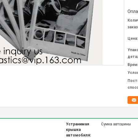
Опла
Коли
заказ
Цена:
Упак
дета
Врем
Усло
Пост
спос
Устранимая
Сумка автошины
крышка
автомобиля: