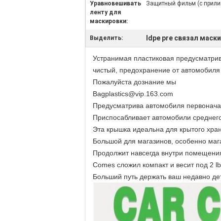
Уравновешивать
Защитный фильм (с прили
ленту для
маскировки:
ldpe pre связал мас
Выделить:
Устранимая пластиковая предусматрив
чистый, предохранение от автомобиля
Пожалуйста дознание мы
Bagplastics@vip.163.com
Предусматрива автомобиля первоначал
Приспосабливает автомобили среднего 
Эта крышка идеальна для крытого хран
Большой для магазинов, особенно мага
Продолжит навсегда внутри помещения,
Comes сложил компакт и весит под 2 lb
Больший путь держать ваш недавно де