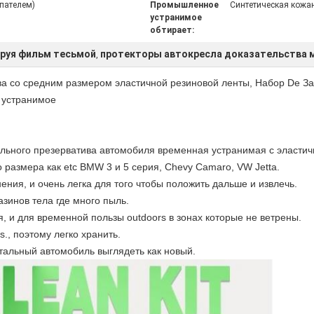
пателем)
Промышленное
Синтетическая кожа
устранимое
обтирает:
кируя фильм тесьмой
протекторы автокресла доказательства 
,
а со средним размером эластичной резиновой ленты, Набор De З
 устранимое
ьного презерватива автомобиля временная устранимая с эластичн
размера как etc BMW 3 и 5 серия, Chevy Camaro, VW Jetta.
ения, и очень легка для того чтобы положить дальше и извлечь.
зинов тела где много пыль.
 и для временной пользы outdoors в зонах которые не ветрены.
s., поэтому легко хранить.
тальный автомобиль выглядеть как новый.