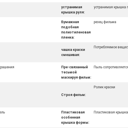
устранимая
устранимая крышка 
крышка руля:
Бумажная
резец фильма
подобная
полиэтиленовая
пленка:
Потребляемое вещес
чашка краски
смешивая:
крашения
Пре-связанный
Пыль сопротивляетс
тесьмой
маскируя фильм:
Ролик краски
Строя фильм:
ель
Пластиковая
Пластиковая крышка
особенная
крышка формы: