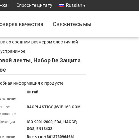
жка :
Спросите цитату
Russian
оверка качества
Свяжитесь мы
ва со средним размером эластичной
 устранимое
овой ленты, Набор De Защита
ое
обная информация о продукте:
Китай
хождения:
енное
BAGPLASTICS@VIP.163.COM
нование:
фикация:
ISO 9001:2000, FDA, HACCP,
SGS, EN13432
 модели:
Вот что: +8613780964661