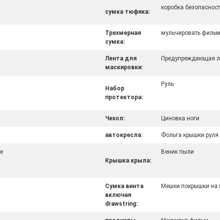
коробка безопаснос
сумка тюфяка:
Трехмерная
мульчировать филь
сумка:
Лента для
Предупреждающая ле
маскировки:
Руль
Набор
протектора:
Чехол:
Циновка ноги
автокресла:
Фольга крышки руля
е
Веник пыли
Крышка крыла:
Сумка винта
Мешки покрышки на 
включая
drawstring: