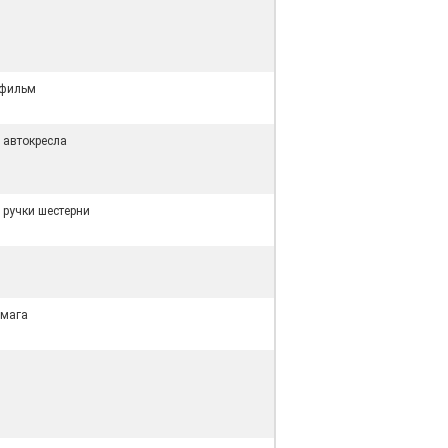
 фильм
 автокресла
 ручки шестерни
умага