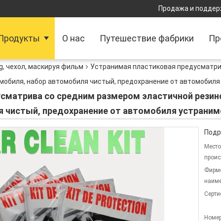
Продажа и поддер
Продукты
О нас
Путешествие фабрики
Пр
g, чехол, маскируя фильм
Устранимая пластиковая предусматри
омобиля, набор автомобиля чистый, предохранение от автомобиля
сматрива со средним размером эластичной резин
я чистый, предохранение от автомобиля устраним
Подр
Место
проис
Фирм
наиме
Серти
Номер