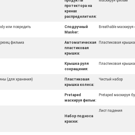
продукты
Маскируя фильм
протектора на
кренах
распределителя:
dy или повредить
Сподручный
Breathable маскируя
Masker:
/резец фильма
Автоматическая
Пластиковая крышка
пластиковая
крышка:
Крышка руля
Пластиковая крышка
сокращения:
ины (для хранения)
Пластиковая
Чистый набор
крышка колеса:
Pretaped
Pretaped маскируя б
маскируя фильм:
Лист падения
Набор подноса
краски: