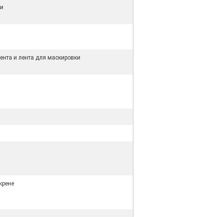
ти
м
нта и лента для маскировки
крене