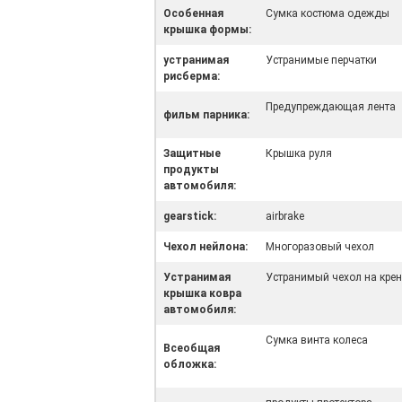
Особенная
Сумка костюма одежды
крышка формы:
устранимая
Устранимые перчатки
рисберма:
Предупреждающая лента
фильм парника:
Защитные
Крышка руля
продукты
автомобиля:
gearstick:
airbrake
Чехол нейлона:
Многоразовый чехол
Устранимая
Устранимый чехол на крен
крышка ковра
автомобиля:
Сумка винта колеса
Всеобщая
обложка: