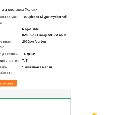
та и доставка Условия:
чество мин
1000pieces Skype: mydearneil
а:
Negotiable
BAGPLASTICS@YAHOO.COM
овывая
2000pcs/carton
ли:
я доставки:
15 ДНЕЙ
вия оплаты:
T/T
авка
1 миллион в месяц
обности:
контакт